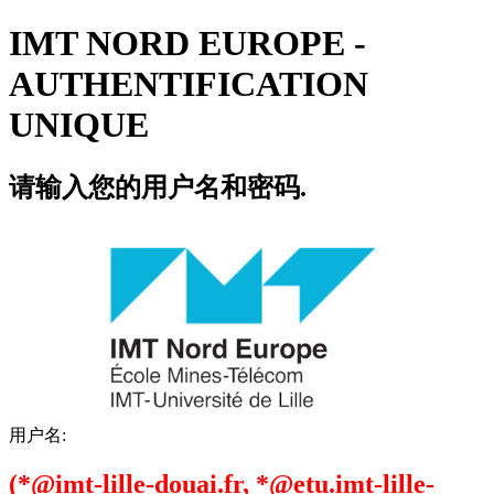
IMT NORD EUROPE -
AUTHENTIFICATION
UNIQUE
请输入您的用户名和密码.
用户名:
(*@imt-lille-douai.fr, *@etu.imt-lille-