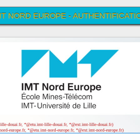
MT NORD EUROPE - AUTHENTIFICATI
UNIQUE
lle-douai.fr, *@etu.imt-lille-douai.fr, *@ext.imt-lille-douai.fr)
ord-europe.fr, *@etu.imt-nord-europe.fr, *@ext.imt-nord-europe.fr)