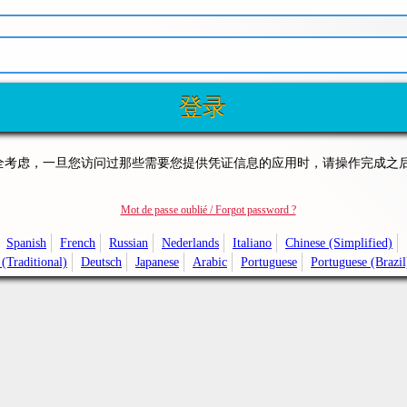
全考虑，一旦您访问过那些需要您提供凭证信息的应用时，请操作完成之
Mot de passe oublié / Forgot password ?
Spanish
French
Russian
Nederlands
Italiano
Chinese (Simplified)
(Traditional)
Deutsch
Japanese
Arabic
Portuguese
Portuguese (Brazil