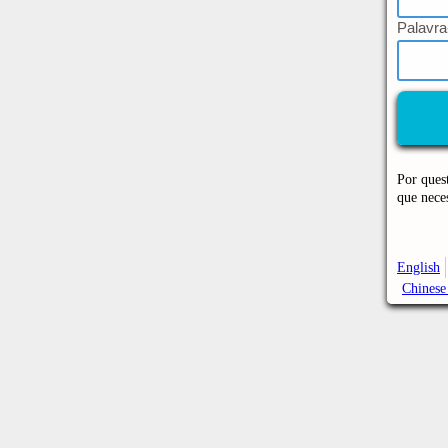
P
alavr
Por ques
que nece
English
Chinese 