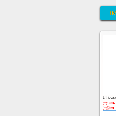
I
U
tilizad
(*@imt-li
(*@imt-n