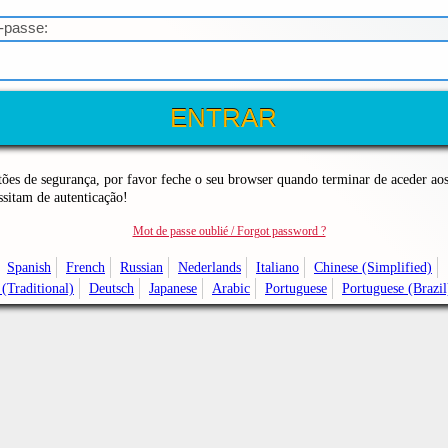
a-passe:
tões de segurança, por favor feche o seu browser quando terminar de aceder aos
ssitam de autenticação!
Mot de passe oublié / Forgot password ?
Spanish
French
Russian
Nederlands
Italiano
Chinese (Simplified)
(Traditional)
Deutsch
Japanese
Arabic
Portuguese
Portuguese (Brazil