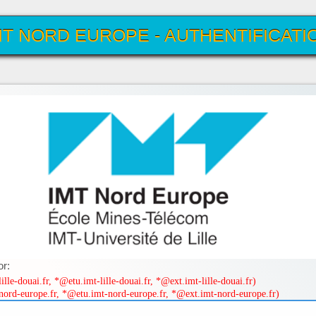
MT NORD EUROPE - AUTHENTIFICATI
UNIQUE
or:
lle-douai.fr, *@etu.imt-lille-douai.fr, *@ext.imt-lille-douai.fr)
ord-europe.fr, *@etu.imt-nord-europe.fr, *@ext.imt-nord-europe.fr)