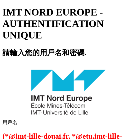
IMT NORD EUROPE -
AUTHENTIFICATION
UNIQUE
請輸入您的用戶名和密碼.
用戶名:
(*@imt-lille-douai.fr, *@etu.imt-lille-