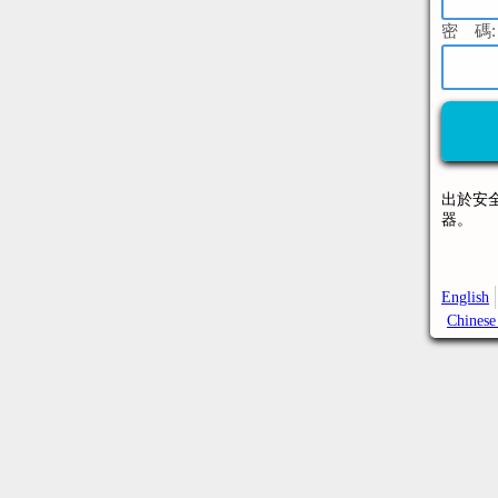
密 碼:
出於安
器。
English
Chinese 