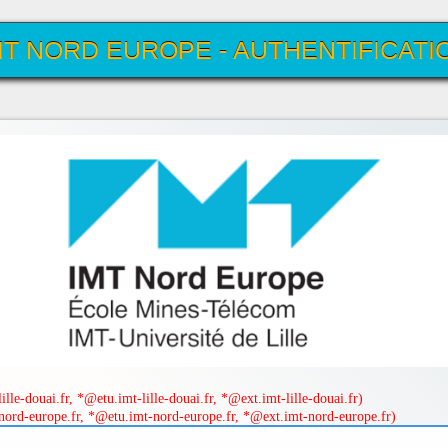
MT NORD EUROPE - AUTHENTIFICATI
UNIQUE
lle-douai.fr, *@etu.imt-lille-douai.fr, *@ext.imt-lille-douai.fr)
ord-europe.fr, *@etu.imt-nord-europe.fr, *@ext.imt-nord-europe.fr)