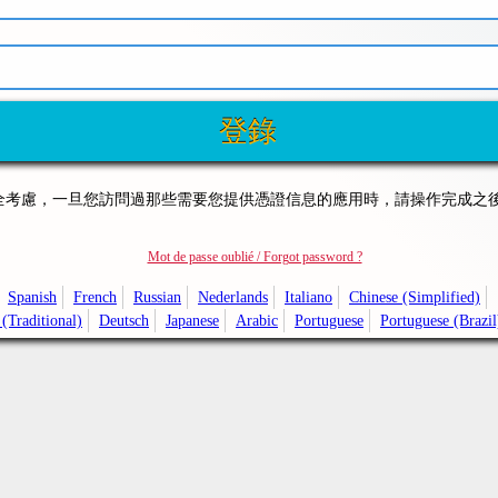
全考慮，一旦您訪問過那些需要您提供憑證信息的應用時，請操作完成之
Mot de passe oublié / Forgot password ?
Spanish
French
Russian
Nederlands
Italiano
Chinese (Simplified)
(Traditional)
Deutsch
Japanese
Arabic
Portuguese
Portuguese (Brazil