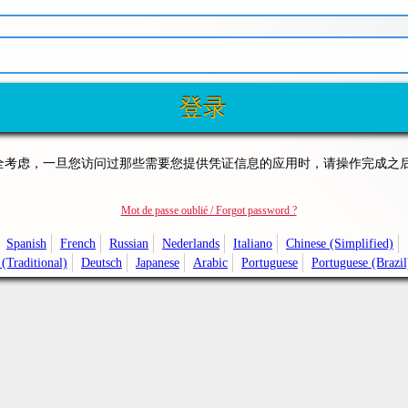
全考虑，一旦您访问过那些需要您提供凭证信息的应用时，请操作完成之
Mot de passe oublié / Forgot password ?
Spanish
French
Russian
Nederlands
Italiano
Chinese (Simplified)
(Traditional)
Deutsch
Japanese
Arabic
Portuguese
Portuguese (Brazil