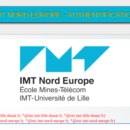
MT NORD EUROPE - AUTHENTIFICATI
UNIQUE
lle-douai.fr, *@etu.imt-lille-douai.fr, *@ext.imt-lille-douai.fr)
ord-europe.fr, *@etu.imt-nord-europe.fr, *@ext.imt-nord-europe.fr)