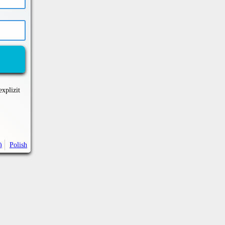
explizit
)
Polish