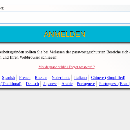
rt:
erheitsgründen sollten Sie bei Verlassen der passwortgeschützten Bereiche sich 
n und Ihren Webbrowser schließen!
Mot de passe oublié / Forgot password ?
Spanish
French
Russian
Nederlands
Italiano
Chinese (Simplified)
(Traditional)
Deutsch
Japanese
Arabic
Portuguese
Portuguese (Brazil