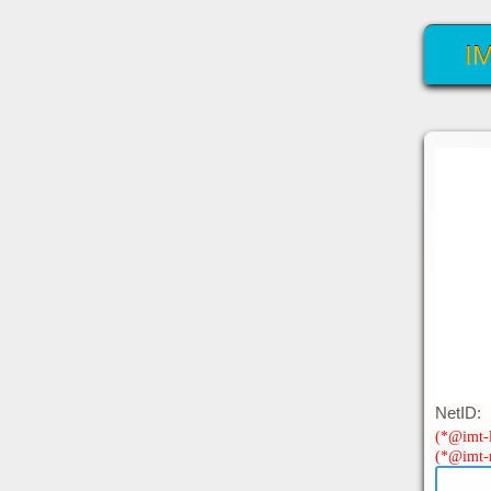
I
N
etID:
(*@imt-li
(*@imt-n