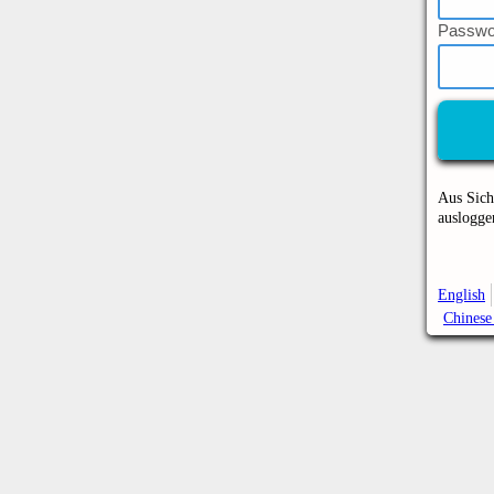
P
asswo
Aus Sich
auslogge
English
Chinese 