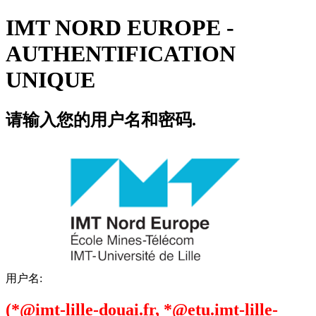
IMT NORD EUROPE -
AUTHENTIFICATION
UNIQUE
请输入您的用户名和密码.
用户名:
(*@imt-lille-douai.fr, *@etu.imt-lille-